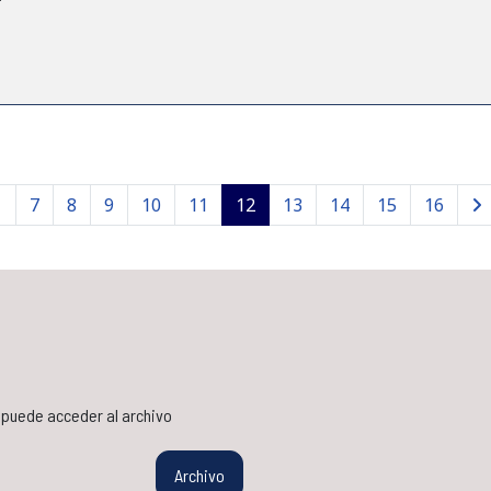
7
8
9
10
11
12
13
14
15
16
s puede acceder al archivo
Archivo