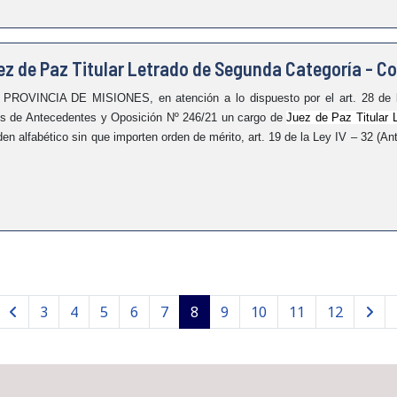
z de Paz Titular Letrado de Segunda Categoría - Co
NCIA DE MISIONES, en atención a lo dispuesto por el art. 28 de la
cos de Antecedentes y Oposición Nº
246/21 un cargo de
Juez de Paz Titular 
en alfabético sin que importen orden de mérito, art. 19 de la Ley IV – 32 (An
3
4
5
6
7
8
9
10
11
12