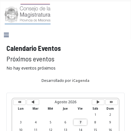
Calendario Eventos
Próximos eventos
No hay eventos próximos
Desarrollado por
iCagenda
A
M
P
P
ñ
e
r
r
o
s
ó
ó
Agosto 2026
a
a
x
x
n
n
i
i
Lun
Mar
Mié
Jue
Vie
Sáb
Dom
t
t
m
m
e
e
o
o
1
2
r
r
m
a
i
i
e
ñ
3
4
5
6
7
8
9
o
o
s
o
r
r
10
11
12
13
14
15
16