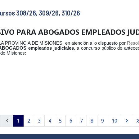
ursos 308/26, 309/26, 310/26
SIVO PARA ABOGADOS EMPLEADOS JUD
ROVINCIA DE MISIONES, en atención a lo dispuesto por
Resol
 ABOGADOS empleados judiciales
, a concurso público de anteced
 de Misiones:
1
2
3
4
5
6
7
8
9
10