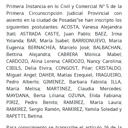
Primera Instancia en lo Civil y Comercial Nº 5 de la
Primera Circunscripción Judicial Provincial con
asiento en la ciudad de Posadas”se han inscripto los
siguientes postulantes: ACOSTA, Vanesa Alejandra
Itatí; ASTRADA CASTE, Juan Pablo; BAEZ, Irma
Yolanda; BAR, María Isabel; BARRIONUEVO, María
Eugenia; BERNACHEA, Marcelo José; BALBACHAN,
Bettina Alejandra; CABRERA Mónica Mabel;
CARDOZO, Alina Lorena; CARDOZO, Nancy Carolina;
CIBILS, Delia Elvira, CONGOST, Pilar; CRISTALDO,
Miguel Angel; DAHER, Matías Ezequiel, FRAGUEIRO,
Pedro Alberto; GIMENEZ, Barbara Fabiola; ILLA,
María Melisa; MARTINEZ, Claudia Mercedes;
MAYDANA, Berta Liliana; OZUNA, Elida Fabiana;
PIRIZ, Pedro Benito; RAMIREZ, María Laura;
RAMIREZ, Sergio Ramón, RAMIREZ, Yamila Soledad y
RAPETTI, Betina.
Para conocimiento se transcribe el artículo 16 de la