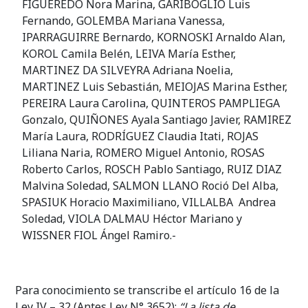
FIGUEREDO Nora Marina, GARIBOGLIO Luis
Fernando, GOLEMBA Mariana Vanessa,
IPARRAGUIRRE Bernardo, KORNOSKI Arnaldo Alan,
KOROL Camila Belén, LEIVA María Esther,
MARTINEZ DA SILVEYRA Adriana Noelia,
MARTINEZ Luis Sebastián, MEIOJAS Marina Esther,
PEREIRA Laura Carolina, QUINTEROS PAMPLIEGA
Gonzalo, QUIÑONES Ayala Santiago Javier, RAMIREZ
María Laura, RODRÍGUEZ Claudia Itati, ROJAS
Liliana Naria, ROMERO Miguel Antonio, ROSAS
Roberto Carlos, ROSCH Pablo Santiago, RUIZ DIAZ
Malvina Soledad, SALMON LLANO Roció Del Alba,
SPASIUK Horacio Maximiliano, VILLALBA Andrea
Soledad, VIOLA DALMAU Héctor Mariano y
WISSNER FIOL Ángel Ramiro.-
Para conocimiento se transcribe el artículo 16 de la
Ley IV – 32 (Antes Ley N° 3652):
“La lista de