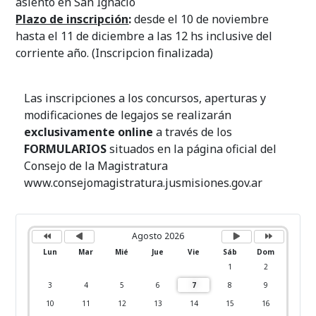
asiento en San Ignacio
Plazo de inscripción
:
desde el 10 de noviembre
hasta el 11 de diciembre a las 12 hs inclusive del
corriente año. (Inscripcion finalizada)
Las inscripciones a los concursos, aperturas y
modificaciones de legajos se realizarán
exclusivamente online
a través de los
FORMULARIOS
situados en la página oficial del
Consejo de la Magistratura
www.consejomagistratura.jusmisiones.gov.ar
A
M
P
P
ñ
e
r
r
o
s
ó
ó
Agosto 2026
a
a
x
x
n
n
i
i
Lun
Mar
Mié
Jue
Vie
Sáb
Dom
t
t
m
m
e
e
o
o
1
2
r
r
m
a
i
i
e
ñ
3
4
5
6
7
8
9
o
o
s
o
r
r
10
11
12
13
14
15
16