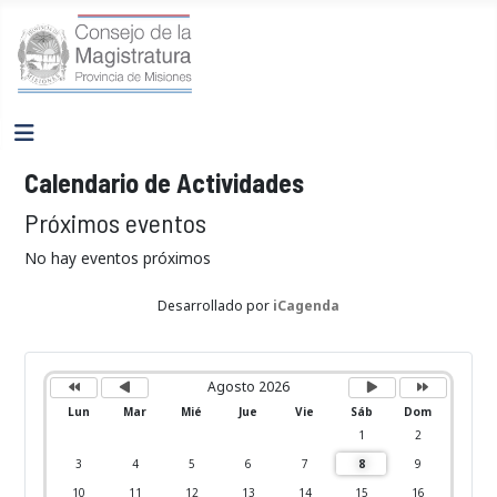
Calendario de Actividades
Próximos eventos
No hay eventos próximos
Desarrollado por
iCagenda
A
M
P
P
ñ
e
r
r
o
s
ó
ó
Agosto 2026
a
a
x
x
n
n
i
i
Lun
Mar
Mié
Jue
Vie
Sáb
Dom
t
t
m
m
e
e
o
o
1
2
r
r
m
a
i
i
e
ñ
3
4
5
6
7
8
9
o
o
s
o
r
r
10
11
12
13
14
15
16