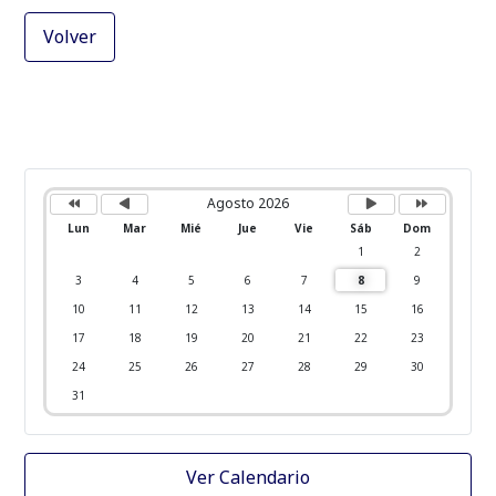
Volver
A
M
P
P
ñ
e
r
r
o
s
ó
ó
Agosto 2026
a
a
x
x
n
n
i
i
Lun
Mar
Mié
Jue
Vie
Sáb
Dom
t
t
m
m
e
e
o
o
1
2
r
r
m
a
i
i
e
ñ
3
4
5
6
7
8
9
o
o
s
o
r
r
10
11
12
13
14
15
16
17
18
19
20
21
22
23
24
25
26
27
28
29
30
31
Ver Calendario