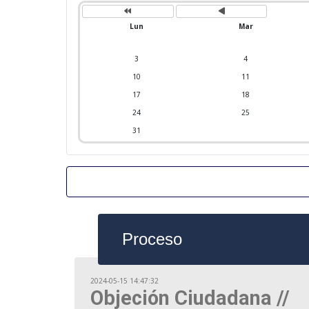
o
s
a
a
n
n
Lun
Mar
t
t
e
e
r
r
i
i
3
4
o
o
r
r
10
11
17
18
24
25
31
Proceso
2024-05-15 14:47:32
Objeción Ciudadana //