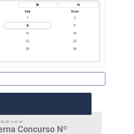
ó
ó
x
x
i
i
Sáb
Dom
m
m
o
o
1
2
m
a
e
ñ
8
9
s
o
15
16
22
23
29
30
-06-28 13:47:44
erna Concurso Nº