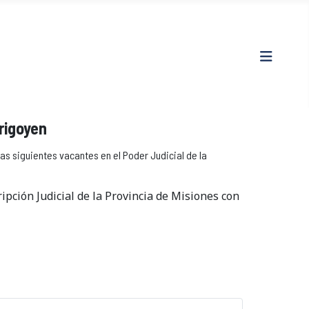
rigoyen
s siguientes vacantes en el Poder Judicial de la
ipción Judicial de la Provincia de Misiones con
P
P
r
r