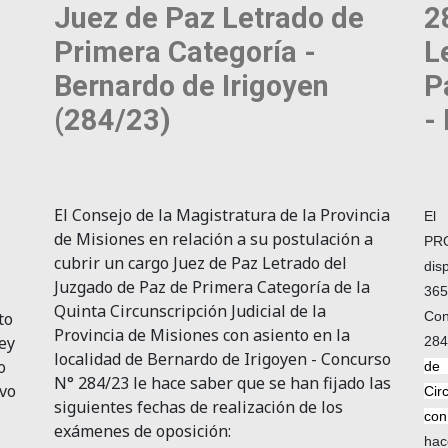
l
Juez de Paz Letrado de
2
Primera Categoría -
L
Bernardo de Irigoyen
P
(284/23)
-
El Consejo de la Magistratura de la Provincia
El
de Misiones en relación a su postulación a
PR
cubrir un cargo Juez de Paz Letrado del
dis
Juzgado de Paz de Primera Categoría de la
365
Quinta Circunscripción Judicial de la
to
Con
Provincia de Misiones con asiento en la
Ley
284
localidad de Bernardo de Irigoyen - Concurso
o
de
N° 284/23 le hace saber que se han fijado las
ivo
Cir
siguientes fechas de realización de los
con
exámenes de oposición:
hac