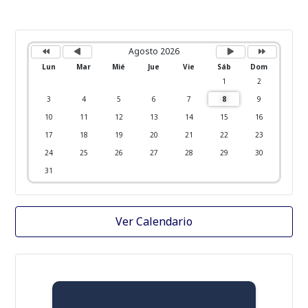
A
M
P
P
ñ
e
r
r
o
s
ó
ó
Agosto 2026
a
a
x
x
n
n
i
i
Lun
Mar
Mié
Jue
Vie
Sáb
Dom
t
t
m
m
e
e
o
o
1
2
r
r
m
a
i
i
e
ñ
3
4
5
6
7
8
9
o
o
s
o
r
r
10
11
12
13
14
15
16
17
18
19
20
21
22
23
24
25
26
27
28
29
30
31
Ver Calendario