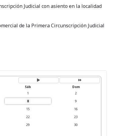
cripción Judicial con asiento en la localidad
mercial de la Primera Circunscripción Judicial
P
P
r
r
ó
ó
x
x
i
i
Sáb
Dom
m
m
o
o
1
2
m
a
e
ñ
8
9
s
o
15
16
22
23
29
30