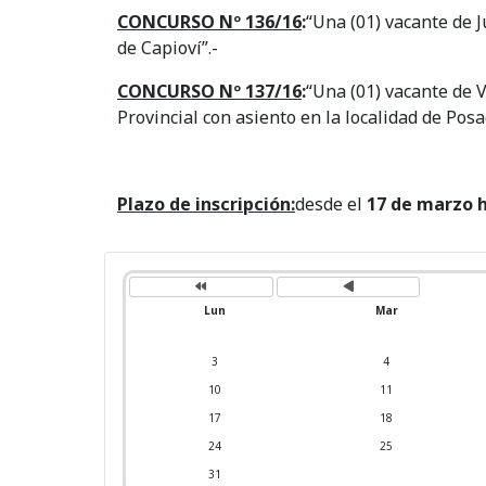
CONCURSO Nº 136/16
:
“Una (01) vacante de J
de Capioví”.-
CONCURSO Nº 137/16
:
“Una (01) vacante de V
Provincial con asiento en la localidad de Posa
Plazo de inscripción:
desde el
17 de marzo h
A
M
ñ
e
o
s
a
a
n
n
Lun
Mar
t
t
e
e
r
r
i
i
3
4
o
o
r
r
10
11
17
18
24
25
31