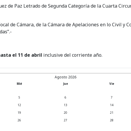
uez de Paz Letrado de Segunda Categoría de la Cuarta Circuns
ocal de Cámara, de la Cámara de Apelaciones en lo Civil y Co
das”.-
asta el 11 de abril
inclusive del corriente año.
Agosto 2026
Mié
Jue
Vie
5
6
7
12
13
14
19
20
21
26
27
28