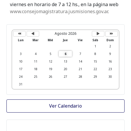
viernes en horario de 7 a 12 hs., en la página web
www.consejomagistratura.jusmisiones.gov.ar
.
A
M
P
P
ñ
e
r
r
o
s
ó
ó
Agosto 2026
a
a
x
x
n
n
i
i
Lun
Mar
Mié
Jue
Vie
Sáb
Dom
t
t
m
m
e
e
o
o
1
2
r
r
m
a
i
i
e
ñ
3
4
5
6
7
8
9
o
o
s
o
r
r
10
11
12
13
14
15
16
17
18
19
20
21
22
23
24
25
26
27
28
29
30
31
Ver Calendario