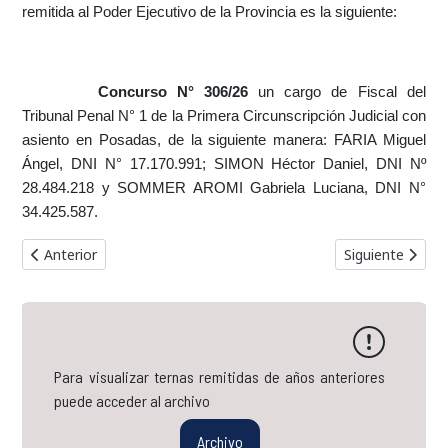
remitida al Poder Ejecutivo de la Provincia es la siguiente:
Concurso N° 306/26
un cargo de Fiscal del
Tribunal Penal N° 1 de la Primera Circunscripción Judicial con
asiento en Posadas, de la siguiente manera: FARIA Miguel
Ángel, DNI N° 17.170.991; SIMON Héctor Daniel, DNI Nº
28.484.218 y SOMMER AROMI Gabriela Luciana, DNI N°
34.425.587.
Artículo anterior: Terna Concurso Nº 314/26 // Defensor de Prim
Artículo siguien
Anterior
Siguiente
Para visualizar ternas remitidas de años anteriores
puede acceder al archivo
Archivo