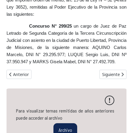
Ley 3652), remitidas al Poder Ejecutivo de la Provincia son
las siguientes:
Concurso N° 299/25
un cargo de Juez de Paz
Letrado de Segunda Categoría de la Tercera Circunscripción
Judicial con asiento en la ciudad de Puerto Libertad, Provincia
de Misiones, de la siguiente manera: AQUINO Carlos
Marcelo, DNI N° 29.295.977; LUQUE Sergio Luis, DNI Nº
37.950.947 y MARKS Gisela Mabel, DNI N° 27.492.709.
Artículo anterior: Terna Concurso Nº 302/25 // Juez de Tribunal d
Artículo siguien
Anterior
Siguiente
Para visualizar ternas remitidas de años anteriores
puede acceder al archivo
Archivo