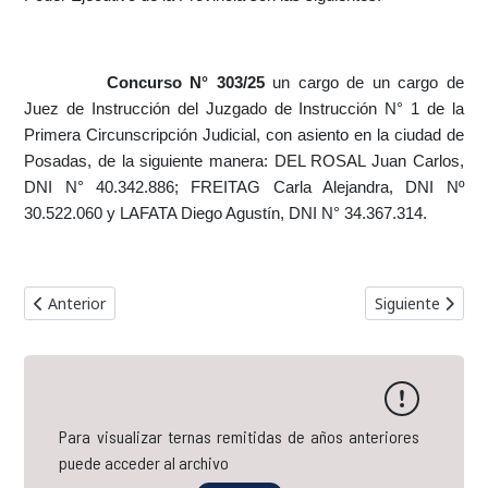
Concurso N° 303/25
un cargo de un cargo de
Juez de Instrucción del Juzgado de Instrucción N° 1 de la
Primera Circunscripción Judicial, con asiento en la ciudad de
Posadas, de la siguiente manera: DEL ROSAL Juan Carlos,
DNI N° 40.342.886; FREITAG Carla Alejandra, DNI Nº
30.522.060 y LAFATA Diego Agustín, DNI N° 34.367.314.
Artículo anterior: Terna Concurso Nº 300/25 // Fiscal de Primera I
Artículo siguien
Anterior
Siguiente
Para visualizar ternas remitidas de años anteriores
puede acceder al archivo