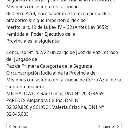
Misiones con asiento en la ciudad
de Cerro Azul, hace saber que la terna por orden
alfabético sin que importen orden de
mérito, art. 19 de la Ley IV – 32 (Antes Ley 3652),
remitida al Poder Ejecutivo de la
Provincia es la siguiente:
Concurso N° 262/22 un cargo de Juez de Paz Letrado
del Juzgado de
Paz de Primera Categoría de la Segunda
Circunscripción Judicial de la Provincia de
Misiones con asiento en la ciudad de Cerro Azul, de la
siguiente manera:
MICHALOWICZ Raúl Omar, DNI N° 20.338.959;
PAREDES Alejandra Celina, DNI Nº
32.329.820 y SCHÖCK Valeria Cristina, DNI N°
32.845.033.
Artículo anterior: Terna Concurso Nº 277/23 // Defensor Oficial d
Artículo siguie
Anterior
Siguiente