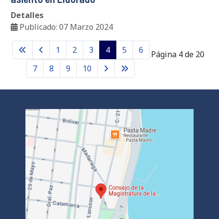
Detalles
Publicado: 07 Marzo 2024
1
2
3
4
5
6
Página 4 de 20
7
8
9
10