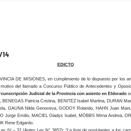
/14
EDICTO
E MISIONES, en cumplimiento de lo dispuesto por los artícul
motivo del llamado a Concurso Público de Antecedentes y Oposi
ircunscripción Judicial de la Provincia con asiento en Eldorado
s
te, BENEGAS Patricia Cristina, BENITEZ Isabel Martina, DURAN M
la, GAUNA Nilda Genoveva, GODOY Rolando, HAHN Juan Manuel, 
O Jorge Emilio, MACIEL Gladys Isabel, MÖBBS Mirna Andrea, OR
IK Rene Edgardo.
a Ley IV – 32 (Antes Ley N° 3652):
“La lista de postulantes a los car