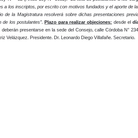
es a los inscriptos, por escrito con motivos fundados y el aporte de 
jo de la Magistratura resolverá sobre dichas presentaciones previ
n de los postulantes”
.
Plazo para realizar objeciones:
desde el
dí
nes deberán presentarse en la sede del Consejo, calle Córdoba N° 2
iz Velázquez. Presidente
. Dr. Leonardo Diego Villafañe. Secretario.
18/15