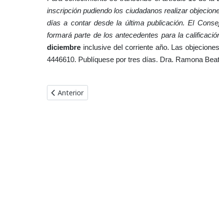
inscripción pudiendo los ciudadanos realizar objecion
días a contar desde la última publicación. El Conse
formará parte de los antecedentes para la calificació
diciembre
inclusive del corriente año. Las objecio
4446610.
Publíquese por tres días.
Dra. Ramona Beatr
Artículo anterior: Objeción Ciudadana Concurso Nº 1
Anterior