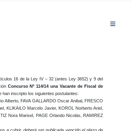
os 16 de la Ley IV – 32 (antes Ley 3652) y 9 del
ción
Concurso Nº 114/14
una Vacante de Fiscal de
e han inscripto los siguientes postulantes:
ario Alberto, FAVA GALLARDO Oscar Anibal, FRESCO
KLIKAILO Marcelo Javier, KOROL Norberto Ariel,
TIZ Nora Marisel, PAGE Orlando Nicolás, RAMIREZ
gos a cubrir, deberá ser publicada vencido el plazo de