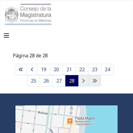
Página 28 de 28
19
20
21
22
23
24
25
26
27
28