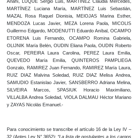
Anahí, LUQUE Sergio Luis, MARTINEZ Claudia Mercedes,
MARTÍNEZ Luciana María, MARTÍNEZ Luis Sebastián,
MAZAL Rosa Raquel Dionisia, MEIOJAS Marina Esther,
MENDOZA Lucas Javier, MEZA Lorena Paola, MICOLIS
Guillermo Edgardo, MODENUTTI Eduardo Aníbal, OCAMPO
ETORENA Luis Fernando, OCAMPO Romina Gabriela,
OLIJNIK María Belén, OUDIN Eliana Paola, OUDIN Roberto
Oscar, PEREIRA Laura Carolina, PEREZ Laura Emilia,
QUEVEDO María Emilia, QUINTEROS PAMPLIEGA
Gonzalo, RAMIREZ Juan Fernando, RAMIREZ María Laura,
RUIZ DIAZ Malvina Soledad, RUIZ DIAZ Melisa Andrea,
SAMUDIO Estanislao Javier, SANSBERRO Adriana Melina,
SILVEIRA Marcos, SPASIUK Horacio Maximiliano,
VILLALBA Andrea Soledad, VIOLA DALMAU Héctor Mariano
y ZAYAS Nicolás Emanuel
.-
Para conocimiento se transcribe el artículo 16 de la Ley IV –
32 (Antes Ley N° 3652):
“La lista de postulantes a los cargos