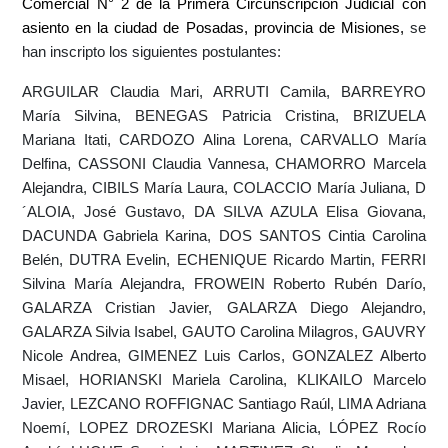
Comercial N° 2 de la Primera Circunscripción Judicial con
asiento en la ciudad de Posadas, provincia de Misiones,
s
e
han inscripto los siguientes postulantes:
ARGUILAR Claudia Mari, ARRUTI Camila, BARREYRO
María Silvina, BENEGAS Patricia Cristina, BRIZUELA
Mariana Itati, CARDOZO Alina Lorena, CARVALLO María
Delfina, CASSONI Claudia Vannesa, CHAMORRO Marcela
Alejandra, CIBILS María Laura, COLACCIO María Juliana, D
´ALOIA, José Gustavo, DA SILVA AZULA Elisa Giovana,
DACUNDA Gabriela Karina, DOS SANTOS Cintia Carolina
Belén, DUTRA Evelin, ECHENIQUE Ricardo Martin, FERRI
Silvina María Alejandra, FROWEIN Roberto Rubén Darío,
GALARZA Cristian Javier, GALARZA Diego Alejandro,
GALARZA Silvia Isabel, GAUTO Carolina Milagros, GAUVRY
Nicole Andrea, GIMENEZ Luis Carlos, GONZALEZ Alberto
Misael, HORIANSKI Mariela Carolina, KLIKAILO Marcelo
Javier, LEZCANO ROFFIGNAC Santiago Raúl, LIMA Adriana
Noemí, LOPEZ DROZESKI Mariana Alicia, LÓPEZ Rocío